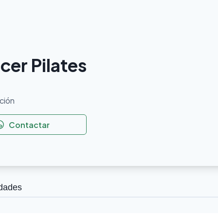
cer Pilates
cción
Contactar
idades