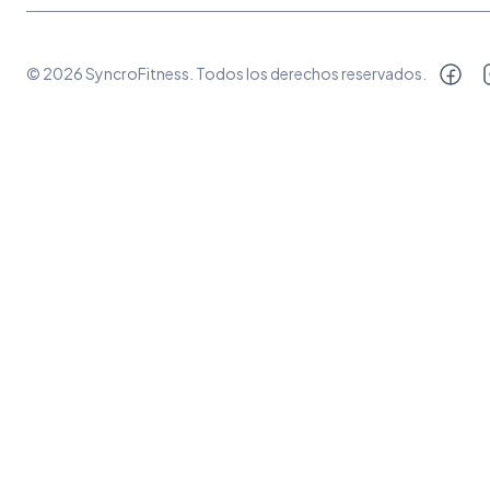
©
2026
SyncroFitness
. Todos los derechos reservados.