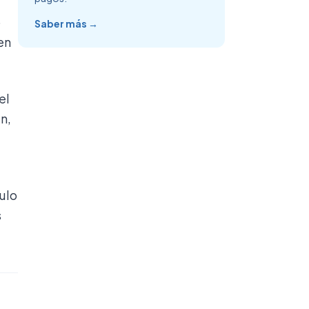
o
Saber más →
en
el
n,
culo
s