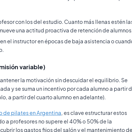
ofesor con los del estudio. Cuanto más llenas estén la
ueve una actitud proactiva de retención de alumnos
n el instructor en épocas de baja asistencia o cuand
o.
misión variable)
ntener la motivación sin descuidar el equilibrio. Se
tada y se suma un incentivo por cada alumno a partir 
o, a partir del cuarto alumno en adelante).
o de pilates en Argentina
, es clave estructurar estos
do a profesores no supere el 40% o 50% de la
cubrir los gastos fijos del salón y el mantenimiento d