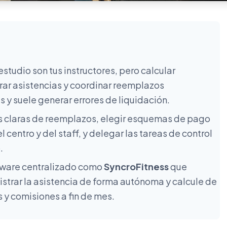
estudio son tus instructores, pero calcular
trar asistencias y coordinar reemplazos
y suele generar errores de liquidación.
as claras de reemplazos, elegir esquemas de pago
l centro y del staff, y delegar las tareas de control
.
ware centralizado como
SyncroFitness
que
istrar la asistencia de forma autónoma y calcule de
 y comisiones a fin de mes.