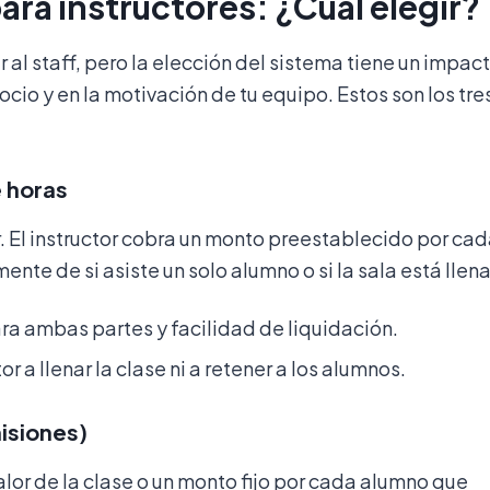
ra instructores: ¿Cuál elegir?
al staff, pero la elección del sistema tiene un impac
ocio y en la motivación de tu equipo. Estos son los tre
e horas
. El instructor cobra un monto preestablecido por ca
te de si asiste un solo alumno o si la sala está llena
ra ambas partes y facilidad de liquidación.
or a llenar la clase ni a retener a los alumnos.
isiones)
valor de la clase o un monto fijo por cada alumno que