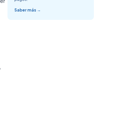
der
Saber más →
o