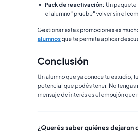
Pack de reactivación:
Un paquete p
el alumno "pruebe" volver sin el co
Gestionar estas promociones es mucho
alumnos
que te permita aplicar descue
Conclusión
Un alumno que ya conoce tu estudio, tu 
potencial que podés tener. No tengas
mensaje de interés es el empujón que ne
¿Querés saber quiénes dejaron de