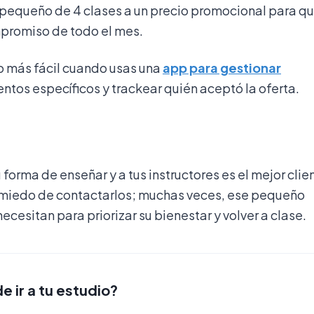
equeño de 4 clases a un precio promocional para q
mpromiso de todo el mes.
 más fácil cuando usas una
app para gestionar
ntos específicos y trackear quién aceptó la oferta.
forma de enseñar y a tus instructores es el mejor clie
 miedo de contactarlos; muchas veces, ese pequeño
cesitan para priorizar su bienestar y volver a clase.
 ir a tu estudio?