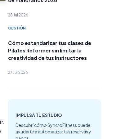
de honorarios 2026
28 Jul 2026
GESTIÓN
Cómo estandarizar tus clases de
Pilates Reformer sin limitar la
creatividad de tus instructores
27 Jul 2026
IMPULSÁ TU ESTUDIO
r.
Descubrí cómo SyncroFitness puede
e
ayudarte a automatizar tus reservas y
pagos.