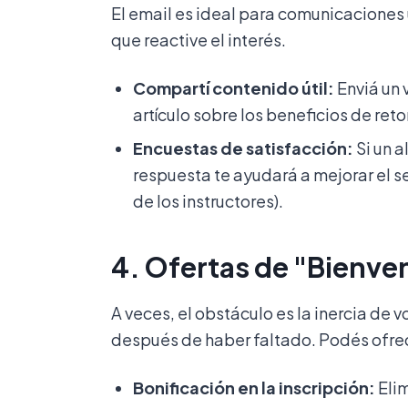
El email es ideal para comunicaciones 
que reactive el interés.
Compartí contenido útil:
Enviá un 
artículo sobre los beneficios de re
Encuestas de satisfacción:
Si un a
respuesta te ayudará a mejorar el se
de los instructores).
4. Ofertas de "Bienve
A veces, el obstáculo es la inercia de 
después de haber faltado. Podés ofre
Bonificación en la inscripción:
Elim