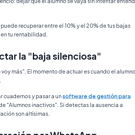
lencio: dejar que el alumno se vaya sin intentar enten
 puede recuperar entre el 10% y el 20% de tus bajas
n tu rentabilidad.
ctar la "baja silenciosa"
o voy más". El momento de actuar es cuando el alumn
.
ar cuadernos y pasar a un
software de gestión para
de "Alumnos inactivos". Si detectas la ausencia a
ación son altísimas.