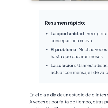
Resumen rápido:
La oportunidad:
Recuperar 
conseguir uno nuevo.
El problema:
Muchas veces n
hasta que pasaron meses.
La solución:
Usar estadístic
actuar con mensajes de valo
En el día a día de un estudio de pilate
A veces es por falta de tiempo, otras