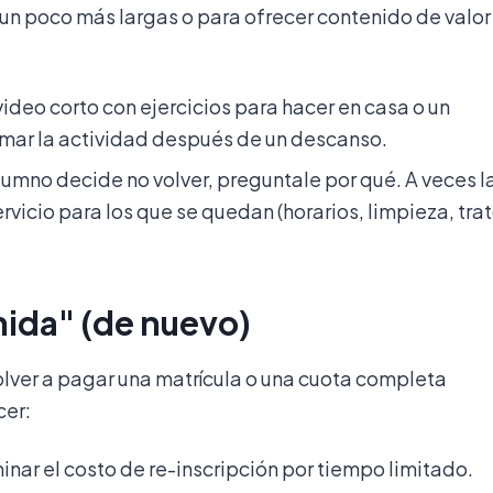
un poco más largas o para ofrecer contenido de valor
video corto con ejercicios para hacer en casa o un
tomar la actividad después de un descanso.
lumno decide no volver, preguntale por qué. A veces l
rvicio para los que se quedan (horarios, limpieza, tra
nida" (de nuevo)
volver a pagar una matrícula o una cuota completa
cer:
inar el costo de re-inscripción por tiempo limitado.