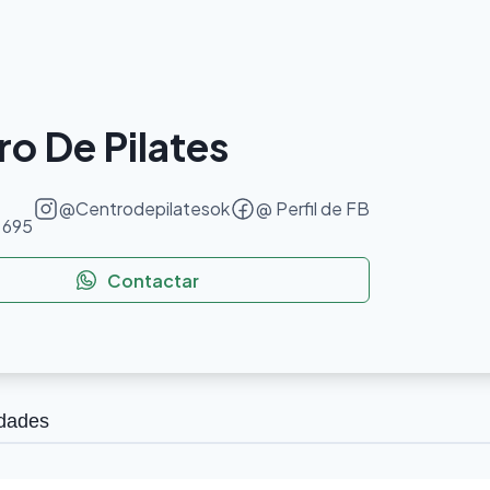
o De Pilates
@
Centrodepilatesok
@ Perfil de FB
 695
Contactar
idades