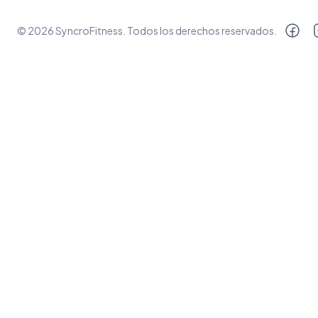
©
2026
SyncroFitness
. Todos los derechos reservados.