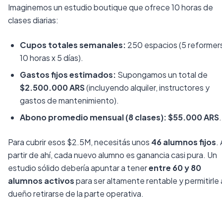
Imaginemos un estudio boutique que ofrece 10 horas de
clases diarias:
Cupos totales semanales:
250 espacios (5 reformers
10 horas x 5 días).
Gastos fijos estimados:
Supongamos un total de
$2.500.000 ARS
(incluyendo alquiler, instructores y
gastos de mantenimiento).
Abono promedio mensual (8 clases):
$55.000 ARS
.
Para cubrir esos $2.5M, necesitás unos
46 alumnos fijos
. 
partir de ahí, cada nuevo alumno es ganancia casi pura. Un
estudio sólido debería apuntar a tener
entre 60 y 80
alumnos activos
para ser altamente rentable y permitirle 
dueño retirarse de la parte operativa.