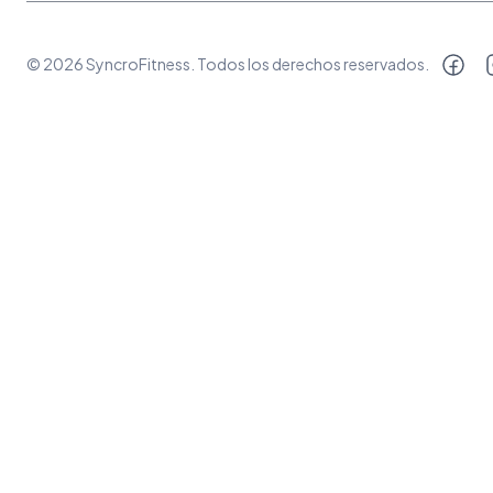
©
2026
SyncroFitness
. Todos los derechos reservados.